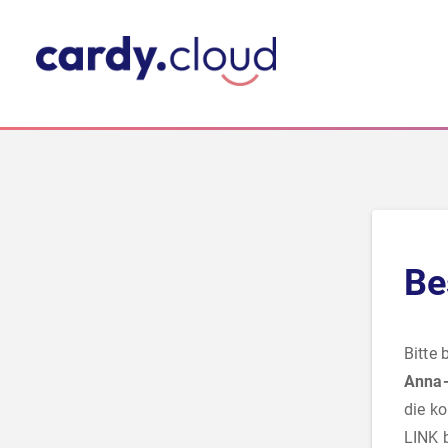
Be
Bitte 
Anna-
die ko
LINK b